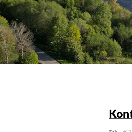
Kont
Tel:
+46 7