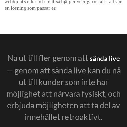
webbplats eller intranät så hjälper vi er gärna att ta fram
en lösning som passar er.
Nå ut till fler genom att
sända live
— genom att sända live kan du nå
ut till kunder som inte har
möjlighet att närvara fysiskt, och
erbjuda möjligheten att ta del av
innehållet retroaktivt.