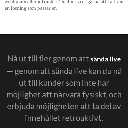
webbplats eller intranät så hjälper vi er gärna att ta fram
en lösning som passar er.
Nå ut till fler genom att
sända live
— genom att sända live kan du nå
ut till kunder som inte har
möjlighet att närvara fysiskt, och
erbjuda möjligheten att ta del av
innehållet retroaktivt.