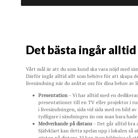
Det bästa ingår alltid
Vårt mål är att du som kund ska vara nöjd med sänd
Därför ingår alltid allt som behövs för att skapa 
livesändning när du anlitar oss för dina behov av 
Presentation
– Vi har alltid med en dediker
presentationer till en TV eller projektor i
i livesändningen, sida vid sida med en bild a
tydligare i sändningen än om man bara hade 
Medverkande på distans
– Det går alltid bra 
Självklart kan detta spelas upp i lokalen så 
gästen på distans. Vi kan även bildmixa så at