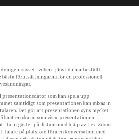
ningen oavsett vilken tjänst du har beställt.
de bästa förutsättningarna för en professionell
livesändningar.
ad presentationsdator som kan spela upp
 rummet samtidigt som presentationen kan mixas in
v talaren. Det gör att presentationen syns mycket
filmat en skärm som visar presentationen.
att ta in gäster på distans med hjälp av t.ex. Zoom.
att talare på plats kan föra en konversation med
t talaren och gästen på distans syns samtidigt,