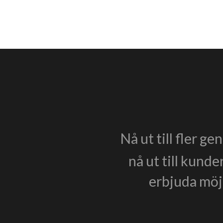
Nå ut till fler g
nå ut till kunde
erbjuda möjl