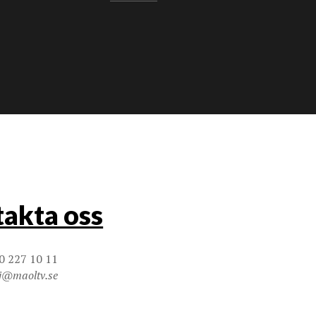
akta oss
0 227 10 11
j@maoltv.se