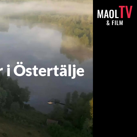
 i Östertälje