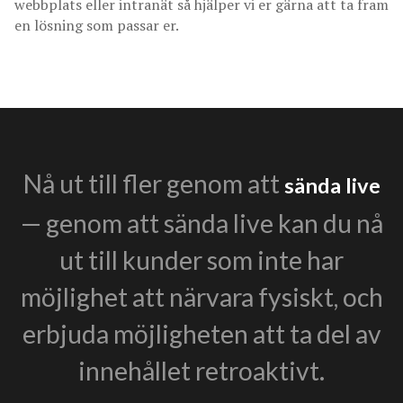
webbplats eller intranät så hjälper vi er gärna att ta fram
en lösning som passar er.
Nå ut till fler genom att
sända live
— genom att sända live kan du nå
ut till kunder som inte har
möjlighet att närvara fysiskt, och
erbjuda möjligheten att ta del av
innehållet retroaktivt.