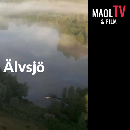
 Älvsjö