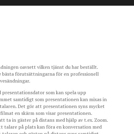
ningen oavsett vilken tjänst du har beställt.
de bästa förutsättningarna för en professionell
livesändningar.
ad presentationsdator som kan spela upp
 rummet samtidigt som presentationen kan mixas in
v talaren. Det gör att presentationen syns mycket
filmat en skärm som visar presentationen.
att ta in gäster på distans med hjälp av t.ex. Zoom.
att talare på plats kan föra en konversation med
t talaren och gästen på distans syns samtidigt,