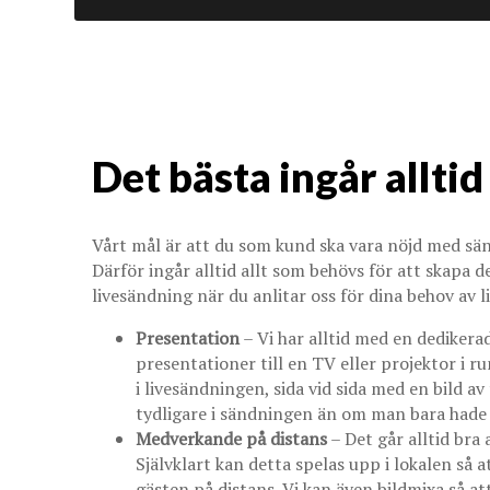
Det bästa ingår alltid
Vårt mål är att du som kund ska vara nöjd med sänd
Därför ingår alltid allt som behövs för att skapa 
livesändning när du anlitar oss för dina behov av 
Presentation
– Vi har alltid med en dediker
presentationer till en TV eller projektor i
i livesändningen, sida vid sida med en bild a
tydligare i sändningen än om man bara hade 
Medverkande på distans
– Det går alltid bra 
Självklart kan detta spelas upp i lokalen så 
gästen på distans. Vi kan även bildmixa så at