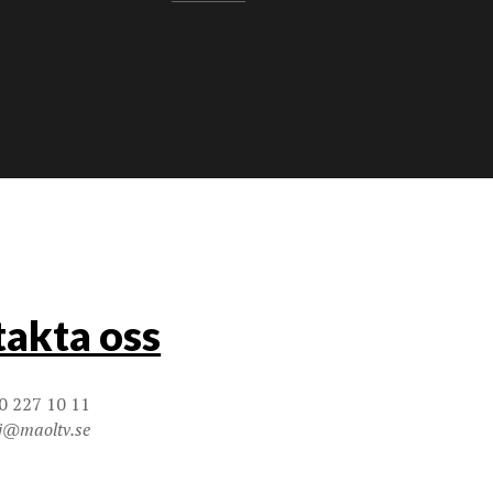
akta oss
0 227 10 11
j@maoltv.se