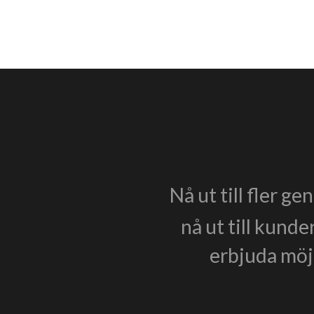
Nå ut till fler g
nå ut till kunde
erbjuda möjl