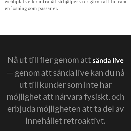
webbplats eller intranät så hjälper vi er gärna att ta fram
en lösning som passar er.
Nå ut till fler genom att
sända live
— genom att sända live kan du nå
ut till kunder som inte har
möjlighet att närvara fysiskt, och
erbjuda möjligheten att ta del av
innehållet retroaktivt.