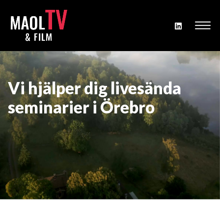
Vi hjälper dig livesända
seminarier i Örebro