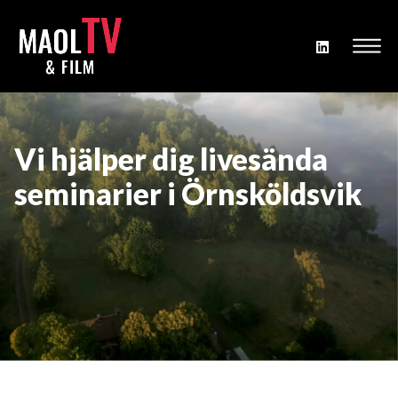
Vi hjälper dig livesända
seminarier i Örnsköldsvik