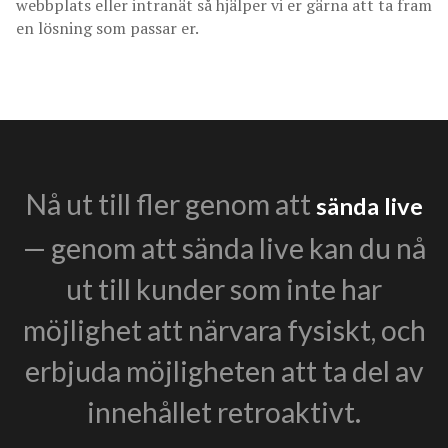
webbplats eller intranät så hjälper vi er gärna att ta fram
en lösning som passar er.
Nå ut till fler genom att
sända live
— genom att sända live kan du nå
ut till kunder som inte har
möjlighet att närvara fysiskt, och
erbjuda möjligheten att ta del av
innehållet retroaktivt.