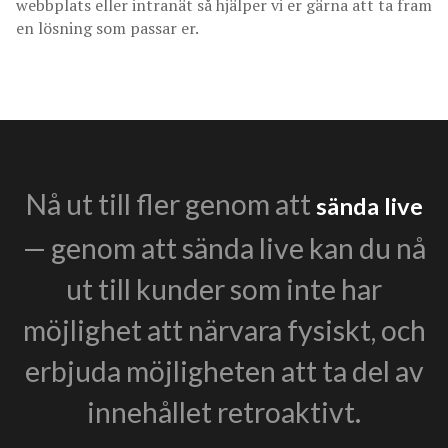
webbplats eller intranät så hjälper vi er gärna att ta fram
en lösning som passar er.
Nå ut till fler genom att
sända live
— genom att sända live kan du nå
ut till kunder som inte har
möjlighet att närvara fysiskt, och
erbjuda möjligheten att ta del av
innehållet retroaktivt.