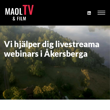
Vi hjälper dig livestreama
webinars i Åkersberga