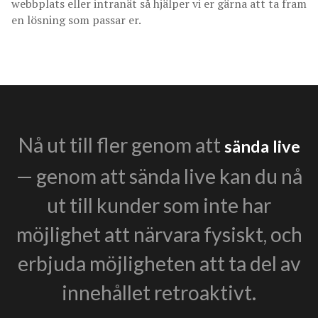
webbplats eller intranät så hjälper vi er gärna att ta fram
en lösning som passar er.
Nå ut till fler genom att
sända live
— genom att sända live kan du nå
ut till kunder som inte har
möjlighet att närvara fysiskt, och
erbjuda möjligheten att ta del av
innehållet retroaktivt.