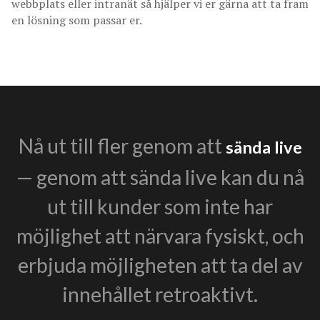
webbplats eller intranät så hjälper vi er gärna att ta fram
en lösning som passar er.
Nå ut till fler genom att
sända live
— genom att sända live kan du nå
ut till kunder som inte har
möjlighet att närvara fysiskt, och
erbjuda möjligheten att ta del av
innehållet retroaktivt.