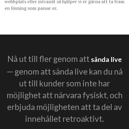
webbplats eller intranät så hjälper vi er gärna att ta fram
en lösning som passar er.
Nå ut till fler genom att
sända live
— genom att sända live kan du nå
ut till kunder som inte har
möjlighet att närvara fysiskt, och
erbjuda möjligheten att ta del av
innehållet retroaktivt.