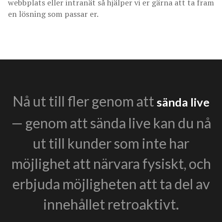
webbplats eller intranät så hjälper vi er gärna att ta fram
en lösning som passar er.
Nå ut till fler genom att
sända live
— genom att sända live kan du nå
ut till kunder som inte har
möjlighet att närvara fysiskt, och
erbjuda möjligheten att ta del av
innehållet retroaktivt.