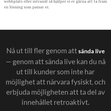
webbplats eller intranät så hjälper vi er gärna att ta fram
en lösning som passar er.
Nå ut till fler genom att
sända live
— genom att sända live kan du nå
ut till kunder som inte har
möjlighet att närvara fysiskt, och
erbjuda möjligheten att ta del av
innehållet retroaktivt.