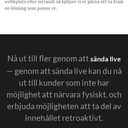
webbplats eller intranät så hjälper vi er gärna att ta fram
en lösning som passar er.
Nå ut till fler genom att
sända live
— genom att sända live kan du nå
ut till kunder som inte har
möjlighet att närvara fysiskt, och
erbjuda möjligheten att ta del av
innehållet retroaktivt.