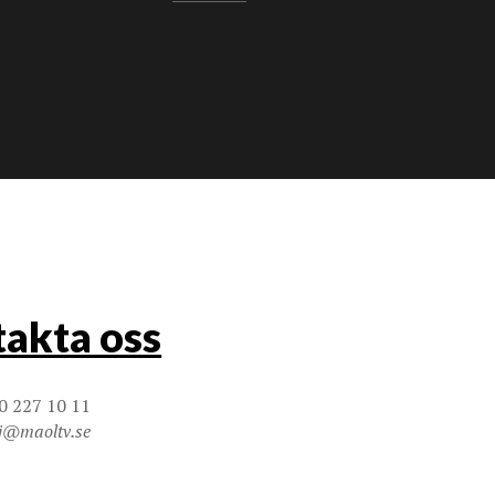
akta oss
0 227 10 11
j@maoltv.se