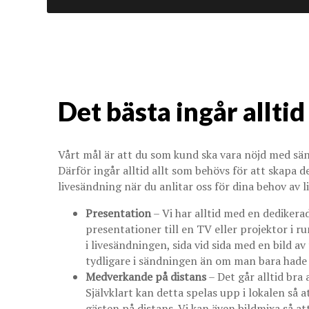
Det bästa ingår alltid
Vårt mål är att du som kund ska vara nöjd med sänd
Därför ingår alltid allt som behövs för att skapa 
livesändning när du anlitar oss för dina behov av 
Presentation
– Vi har alltid med en dediker
presentationer till en TV eller projektor i
i livesändningen, sida vid sida med en bild a
tydligare i sändningen än om man bara hade 
Medverkande på distans
– Det går alltid bra 
Självklart kan detta spelas upp i lokalen så 
gästen på distans. Vi kan även bildmixa så at