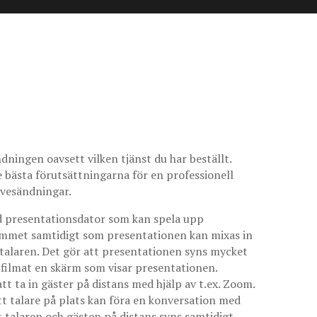
ningen oavsett vilken tjänst du har beställt.
de bästa förutsättningarna för en professionell
livesändningar.
ad presentationsdator som kan spela upp
 rummet samtidigt som presentationen kan mixas in
v talaren. Det gör att presentationen syns mycket
filmat en skärm som visar presentationen.
att ta in gäster på distans med hjälp av t.ex. Zoom.
att talare på plats kan föra en konversation med
t talaren och gästen på distans syns samtidigt,