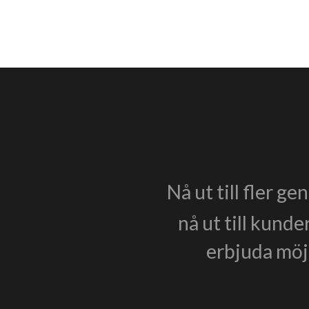
Nå ut till fler g
nå ut till kunde
erbjuda möjl