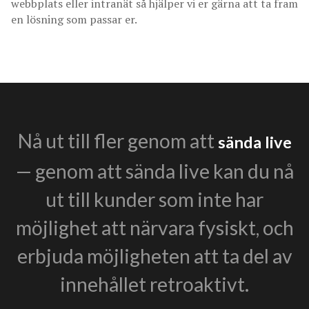
webbplats eller intranät så hjälper vi er gärna att ta fram
en lösning som passar er.
Nå ut till fler genom att
sända live
— genom att sända live kan du nå
ut till kunder som inte har
möjlighet att närvara fysiskt, och
erbjuda möjligheten att ta del av
innehållet retroaktivt.