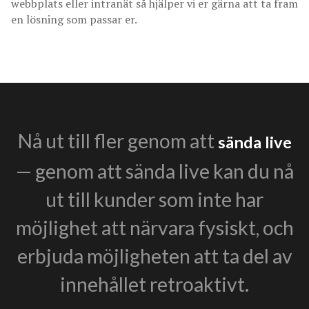
webbplats eller intranät så hjälper vi er gärna att ta fram
en lösning som passar er.
Nå ut till fler genom att
sända live
— genom att sända live kan du nå
ut till kunder som inte har
möjlighet att närvara fysiskt, och
erbjuda möjligheten att ta del av
innehållet retroaktivt.