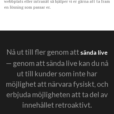
webbplats eller intranät så hjälper vi er gärna att ta fram
en lösning som passar er.
Nå ut till fler genom att
sända live
— genom att sända live kan du nå
ut till kunder som inte har
möjlighet att närvara fysiskt, och
erbjuda möjligheten att ta del av
innehållet retroaktivt.