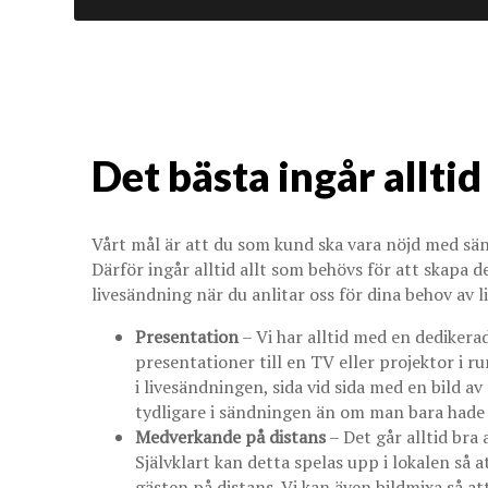
Det bästa ingår alltid
Vårt mål är att du som kund ska vara nöjd med sänd
Därför ingår alltid allt som behövs för att skapa 
livesändning när du anlitar oss för dina behov av 
Presentation
– Vi har alltid med en dediker
presentationer till en TV eller projektor i
i livesändningen, sida vid sida med en bild a
tydligare i sändningen än om man bara hade 
Medverkande på distans
– Det går alltid bra 
Självklart kan detta spelas upp i lokalen så 
gästen på distans. Vi kan även bildmixa så at