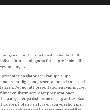
ningen oavsett vilken tjänst du har beställt.
de bästa förutsättningarna för en professionell
livesändningar.
ad presentationsdator som kan spela upp
 rummet samtidigt som presentationen kan mixas in
v talaren. Det gör att presentationen syns mycket
filmat en skärm som visar presentationen.
att ta in gäster på distans med hjälp av t.ex. Zoom.
att talare på plats kan föra en konversation med
t talaren och gästen på distans syns samtidigt,