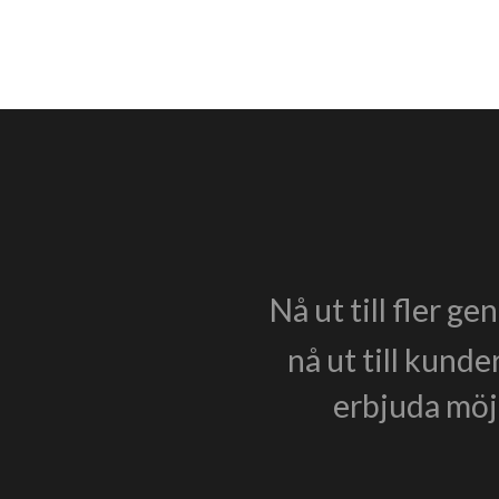
Nå ut till fler g
nå ut till kunde
erbjuda möjl