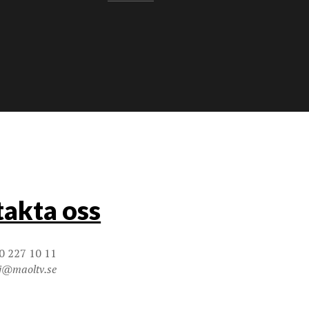
akta oss
0 227 10 11
j@maoltv.se