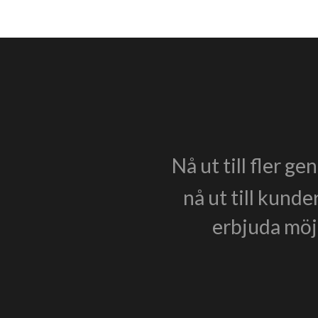
Nå ut till fler g
nå ut till kunde
erbjuda möjl