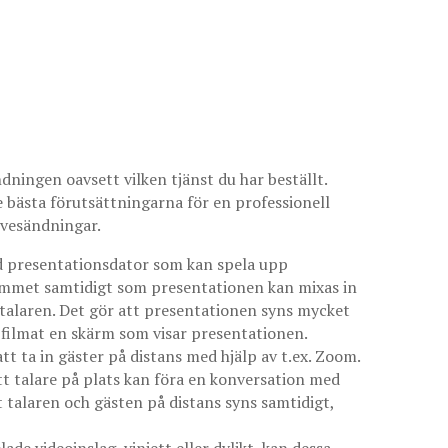
ningen oavsett vilken tjänst du har beställt.
de bästa förutsättningarna för en professionell
livesändningar.
ad presentationsdator som kan spela upp
 rummet samtidigt som presentationen kan mixas in
v talaren. Det gör att presentationen syns mycket
filmat en skärm som visar presentationen.
att ta in gäster på distans med hjälp av t.ex. Zoom.
att talare på plats kan föra en konversation med
t talaren och gästen på distans syns samtidigt,
ade videoinslag, vinjett eller dylikt, kan dessa