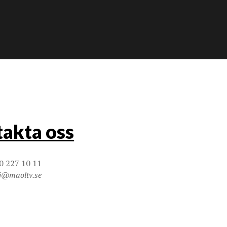
akta oss
0 227 10 11
j@maoltv.se