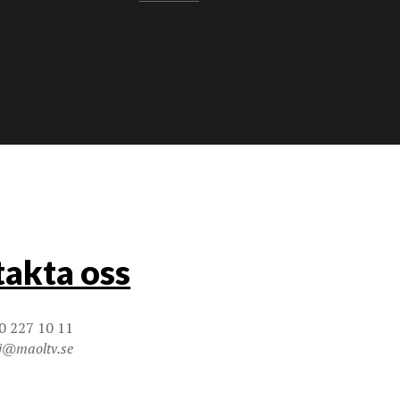
akta oss
0 227 10 11
j@maoltv.se