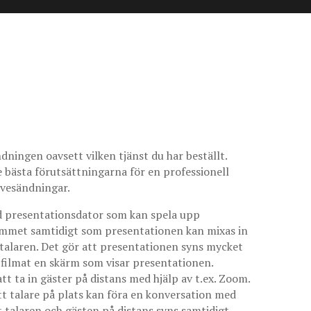
ningen oavsett vilken tjänst du har beställt.
de bästa förutsättningarna för en professionell
livesändningar.
ad presentationsdator som kan spela upp
 rummet samtidigt som presentationen kan mixas in
v talaren. Det gör att presentationen syns mycket
filmat en skärm som visar presentationen.
att ta in gäster på distans med hjälp av t.ex. Zoom.
att talare på plats kan föra en konversation med
t talaren och gästen på distans syns samtidigt,