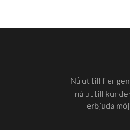
Nå ut till fler g
nå ut till kunde
erbjuda möjl