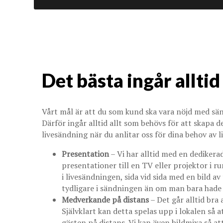
Det bästa ingår alltid
Vårt mål är att du som kund ska vara nöjd med sänd
Därför ingår alltid allt som behövs för att skapa 
livesändning när du anlitar oss för dina behov av 
Presentation
– Vi har alltid med en dediker
presentationer till en TV eller projektor i
i livesändningen, sida vid sida med en bild a
tydligare i sändningen än om man bara hade 
Medverkande på distans
– Det går alltid bra 
Självklart kan detta spelas upp i lokalen så 
gästen på distans. Vi kan även bildmixa så at