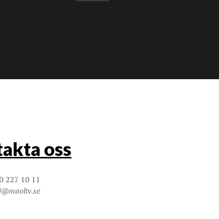
akta oss
0 227 10 11
j@maoltv.se