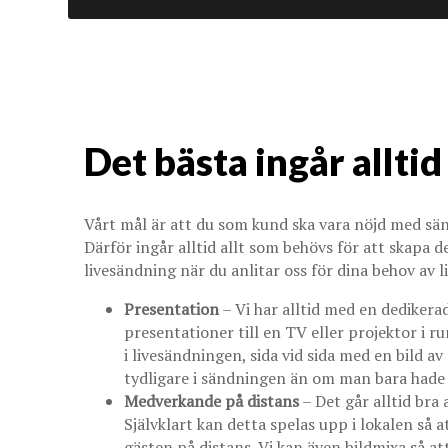
Det bästa ingår alltid
Vårt mål är att du som kund ska vara nöjd med sänd
Därför ingår alltid allt som behövs för att skapa 
livesändning när du anlitar oss för dina behov av 
Presentation
– Vi har alltid med en dediker
presentationer till en TV eller projektor i
i livesändningen, sida vid sida med en bild a
tydligare i sändningen än om man bara hade 
Medverkande på distans
– Det går alltid bra 
Självklart kan detta spelas upp i lokalen så 
gästen på distans. Vi kan även bildmixa så at