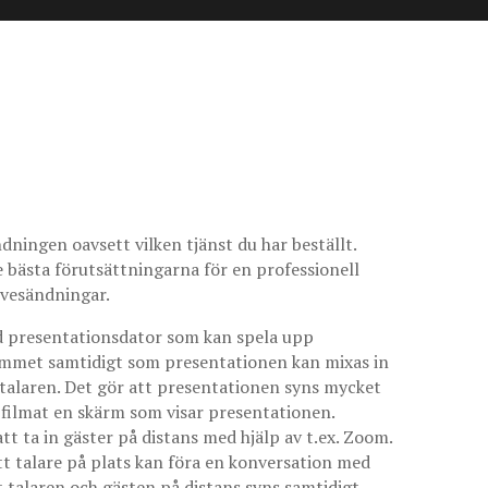
ningen oavsett vilken tjänst du har beställt.
de bästa förutsättningarna för en professionell
livesändningar.
ad presentationsdator som kan spela upp
 rummet samtidigt som presentationen kan mixas in
v talaren. Det gör att presentationen syns mycket
filmat en skärm som visar presentationen.
att ta in gäster på distans med hjälp av t.ex. Zoom.
att talare på plats kan föra en konversation med
t talaren och gästen på distans syns samtidigt,