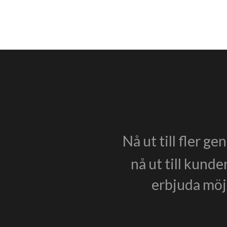
Nå ut till fler g
nå ut till kunde
erbjuda möjl