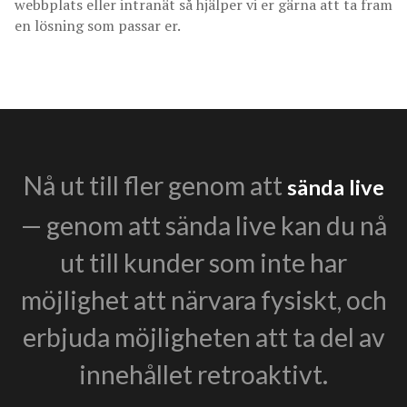
webbplats eller intranät så hjälper vi er gärna att ta fram
en lösning som passar er.
Nå ut till fler genom att
sända live
— genom att sända live kan du nå
ut till kunder som inte har
möjlighet att närvara fysiskt, och
erbjuda möjligheten att ta del av
innehållet retroaktivt.