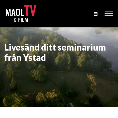
Livesänd ditt seminarium
från Ystad