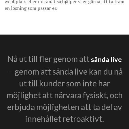
webbplats eller intranät så hjälper vi er gärna att ta fram
en lösning som passar er.
Nå ut till fler genom att
sända live
— genom att sända live kan du nå
ut till kunder som inte har
möjlighet att närvara fysiskt, och
erbjuda möjligheten att ta del av
innehållet retroaktivt.