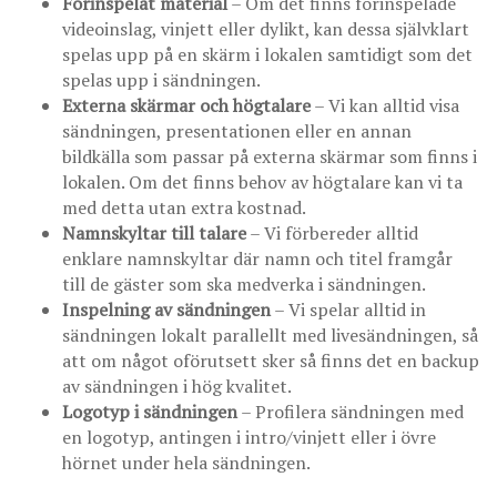
Förinspelat material
– Om det finns förinspelade
videoinslag, vinjett eller dylikt, kan dessa självklart
spelas upp på en skärm i lokalen samtidigt som det
spelas upp i sändningen.
Externa skärmar och högtalare
– Vi kan alltid visa
sändningen, presentationen eller en annan
bildkälla som passar på externa skärmar som finns i
lokalen. Om det finns behov av högtalare kan vi ta
med detta utan extra kostnad.
Namnskyltar till talare
– Vi förbereder alltid
enklare namnskyltar där namn och titel framgår
till de gäster som ska medverka i sändningen.
Inspelning av sändningen
– Vi spelar alltid in
sändningen lokalt parallellt med livesändningen, så
att om något oförutsett sker så finns det en backup
av sändningen i hög kvalitet.
Logotyp i sändningen
– Profilera sändningen med
en logotyp, antingen i intro/vinjett eller i övre
hörnet under hela sändningen.