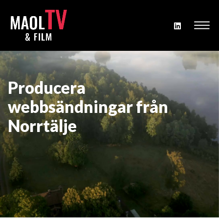
Producera
webbsändningar från
Norrtälje