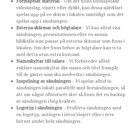
Förinspelat material
– Om det finns förinspelade
videoinslag, vinjett eller dylikt, kan dessa självklart
spelas upp på en skärm i lokalen samtidigt som det
spelas upp i sändningen.
Externa skärmar och högtalare
– Vi kan alltid visa
sändningen, presentationen eller en annan
bildkälla som passar på externa skärmar som finns i
lokalen. Om det finns behov av högtalare kan vi ta
med detta utan extra kostnad.
Namnskyltar till talare
– Vi förbereder alltid
enklare namnskyltar där namn och titel framgår
till de gäster som ska medverka i sändningen.
Inspelning av sändningen
– Vi spelar alltid in
sändningen lokalt parallellt med livesändningen, så
att om något oförutsett sker så finns det en backup
av sändningen i hög kvalitet.
Logotyp i sändningen
– Profilera sändningen med
en logotyp, antingen i intro/vinjett eller i övre
hörnet under hela sändningen.