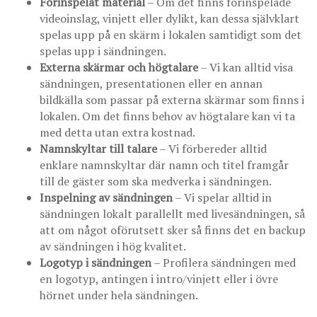
Förinspelat material
– Om det finns förinspelade
videoinslag, vinjett eller dylikt, kan dessa självklart
spelas upp på en skärm i lokalen samtidigt som det
spelas upp i sändningen.
Externa skärmar och högtalare
– Vi kan alltid visa
sändningen, presentationen eller en annan
bildkälla som passar på externa skärmar som finns i
lokalen. Om det finns behov av högtalare kan vi ta
med detta utan extra kostnad.
Namnskyltar till talare
– Vi förbereder alltid
enklare namnskyltar där namn och titel framgår
till de gäster som ska medverka i sändningen.
Inspelning av sändningen
– Vi spelar alltid in
sändningen lokalt parallellt med livesändningen, så
att om något oförutsett sker så finns det en backup
av sändningen i hög kvalitet.
Logotyp i sändningen
– Profilera sändningen med
en logotyp, antingen i intro/vinjett eller i övre
hörnet under hela sändningen.